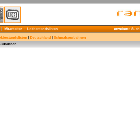
Mitarbeiter
Lokbestandslisten
erweiterte Such
okbestandslisten
|
Deutschland
|
Schmalspurbahnen
purbahnen