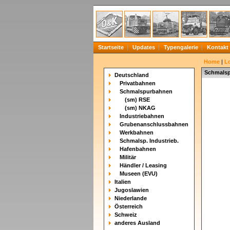
Startseite
Updates
Typengalerie
Kontakt
Home
|
L
Schmals
Deutschland
Privatbahnen
Schmalspurbahnen
(sm) RSE
(sm) NKAG
Industriebahnen
Grubenanschlussbahnen
Werkbahnen
Schmalsp. Industrieb.
Hafenbahnen
Militär
Händler / Leasing
Museen (EVU)
Italien
Jugoslawien
Niederlande
Österreich
Schweiz
anderes Ausland