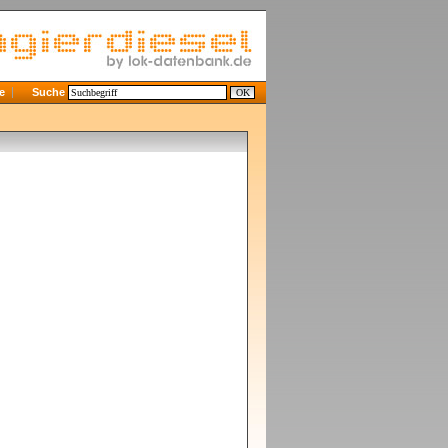
e
Suche