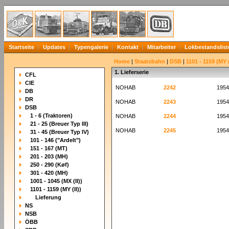
Startseite
Updates
Typengalerie
Kontakt
Mitarbeiter
Lokbestandslist
Home
|
Staatsbahn
|
DSB
|
1101 - 1159 (MY (
1. Lieferserie
CFL
CIE
NOHAB
2242
1954
DB
DR
NOHAB
2243
1954
DSB
1 - 6 (Traktoren)
NOHAB
2244
1954
21 - 25 (Breuer Typ III)
NOHAB
2245
1954
31 - 45 (Breuer Typ IV)
101 - 146 ("Ardelt")
151 - 167 (MT)
201 - 203 (MH)
250 - 290 (Køf)
301 - 420 (MH)
1001 - 1045 (MX (II))
1101 - 1159 (MY (II))
Lieferung
NS
NSB
ÖBB