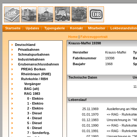
Startseite
Updates
Typengalerie
Kontakt
Mitarbeiter
Lokbestandslist
Home
|
Fahrzeugportrait
Krauss-Maffei 19398
Deutschland
Privatbahnen
Hersteller
Krauss-Maffei
Ty
Schmalspurbahnen
Fabriknummer
19398
Ba
Industriebahnen
Baujahr
1968
Sp
Grubenanschlussbahnen
PREAG Borken
Rheinbraun (RWE)
Technische Daten
Un
Ruhrkohle / RBH
Vorgänger
11
BAG (alt)
RAG 1983
0 - Elektro
Lebenslauf
1 - Elektro
2 - Elektro
25.11.1969
Auslieferung an Hib
3 - Diesel
01.01.1970
=> RAG - Ruhrkohle
4 - Diesel
01.12.1983
Umzeichnung in "4
5 - Diesel
01.01.1990
=> RAG - Ruhrkohle
6 - Diesel
01.01.1991
=> RAG - Ruhrkohle
7 - Sonderfzg.
__.07.1993
Umzeichnung in "3