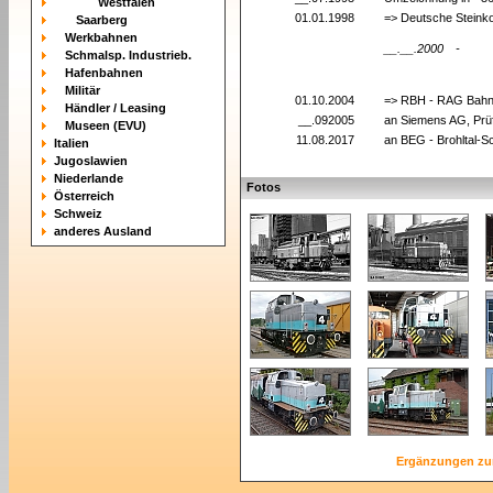
Westfalen
01.01.1998
=> Deutsche Steink
Saarberg
Werkbahnen
__.__.2000
-
Schmalsp. Industrieb.
Hafenbahnen
Militär
01.10.2004
=> RBH - RAG Bahn
Händler / Leasing
__.092005
an Siemens AG, Prü
Museen (EVU)
11.08.2017
an BEG - Brohltal-S
Italien
Jugoslawien
Niederlande
Fotos
Österreich
Schweiz
anderes Ausland
Ergänzungen zu