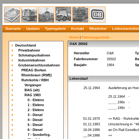
Startseite
Updates
Typengalerie
Kontakt
Mitarbeiter
Lokbestandslist
Home
|
Fahrzeugportrait
O&K 26502
Deutschland
Privatbahnen
Hersteller
O&K
Ty
Schmalspurbahnen
Fabriknummer
26502
Ba
Industriebahnen
Baujahr
1964
Sp
Grubenanschlussbahnen
PREAG Borken
Rheinbraun (RWE)
Lebenslauf
Ruhrkohle / RBH
Vorgänger
25.11.1964
Auslieferung an Ho
BAG (alt)
RAG 1983
25.11.1964
-
0 - Elektro
__.__.196x
-
1 - Elektro
__.__.196x
-
2 - Elektro
3 - Diesel
01.01.1970
=> RAG - Ruhrkohle
4 - Diesel
01.12.1983
Umzeichnung in "4
5 - Diesel
6 - Diesel
16.04.1986
an On Rail Gesellsc
7 - Sonderfzg.
__.04.1986
++