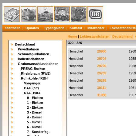
Startseite
Updates
Typengalerie
Kontakt
Mitarbeiter
Lokbestandslist
Home
|
Lokbestandslisten
|
Deutschland
|
320 - 326
Deutschland
Privatbahnen
Henschel
29980
1960
Schmalspurbahnen
Henschel
29704
1958
Industriebahnen
Grubenanschlussbahnen
Henschel
29705
1958
PREAG Borken
Henschel
29709
1959
Rheinbraun (RWE)
Ruhrkohle / RBH
Henschel
30298
1960
Vorgänger
Henschel
30311
1961
BAG (alt)
RAG 1983
Henschel
31088
1967
0 - Elektro
1 - Elektro
2 - Elektro
3 - Diesel
4 - Diesel
5 - Diesel
6 - Diesel
7 - Sonderfzg.