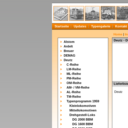
Startseite
Updates
Typengalerie
Kontakt
Home
|
In
Deutz - 
Alstom
Ardelt
Breuer
DEMAG
Deutz
C-Reihe
LM-Reihe
ML-Reihe
PM-Reihe
OM-Reihe
Lieferlist
AM- / VM-Reihe
Deutz
AL-Reihe
TM-Reihe
Typenprogramm 1959
Kleinlokomotiven
Mittellokomotiven
Drehgestell-Loks
DG 2000 BBM
DG 1600 BBM