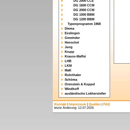
DG 2000 CCE
DG 1600 CCM
DG 2000 CCM
DG 1000 BBM
DG 1200 BBM
Typenprogramm 1968
Diema
Esslingen
Gmeinder
Henschel
Jung
Krupp
Krauss-Maffei
LHB
LKM
MaK
Ruhrthaler
Schöma
Orenstein & Koppel
Windhoff
ausländische Lokhersteller
Kontakt
|
Impressum
|
Quellen
|
FAQ
letzte Änderung: 12.07.2026