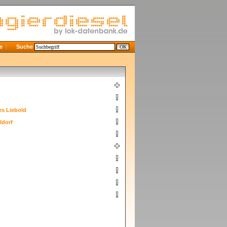
e
Suche
s Liebold
ldorf