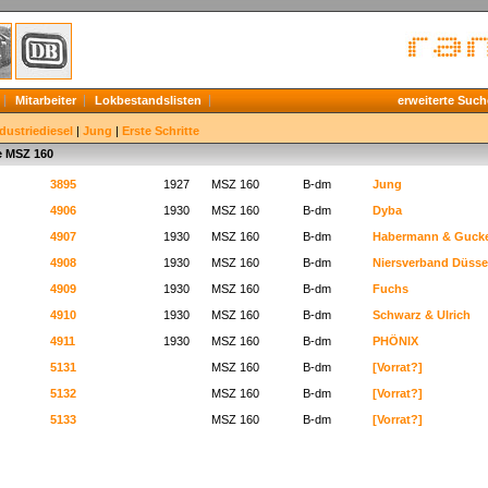
Mitarbeiter
Lokbestandslisten
erweiterte Such
dustriediesel
|
Jung
|
Erste Schritte
te MSZ 160
3895
1927
MSZ 160
B-dm
Jung
4906
1930
MSZ 160
B-dm
Dyba
4907
1930
MSZ 160
B-dm
Habermann & Gucke
4908
1930
MSZ 160
B-dm
Niersverband Düsse
4909
1930
MSZ 160
B-dm
Fuchs
4910
1930
MSZ 160
B-dm
Schwarz & Ulrich
4911
1930
MSZ 160
B-dm
PHÖNIX
5131
MSZ 160
B-dm
[Vorrat?]
5132
MSZ 160
B-dm
[Vorrat?]
5133
MSZ 160
B-dm
[Vorrat?]