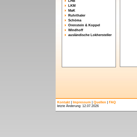
LHB
LKM
MaK
Ruhrthaler
Schöma
Orenstein & Koppel
Windhoff
ausländische Lokhersteller
Kontakt
|
Impressum
|
Quellen
|
FAQ
letzte Änderung: 12.07.2026