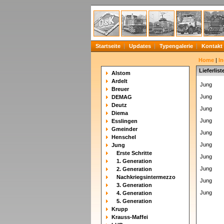
Startseite
Updates
Typengalerie
Kontakt
Home
|
In
Lieferlis
Alstom
Ardelt
Jung
Breuer
Jung
DEMAG
Deutz
Jung
Diema
Jung
Esslingen
Gmeinder
Jung
Henschel
Jung
Jung
Erste Schritte
Jung
1. Generation
Jung
2. Generation
Nachkriegsintermezzo
Jung
3. Generation
Jung
4. Generation
5. Generation
Krupp
Krauss-Maffei