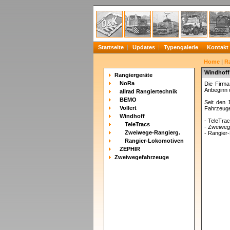
Startseite
Updates
Typengalerie
Kontakt
Home
|
R
Windhoff
Rangiergeräte
NoRa
Die Firma
Anbeginn 
allrad Rangiertechnik
BEMO
Seit den 
Vollert
Fahrzeuge
Windhoff
- TeleTra
TeleTracs
- Zweiweg
Zweiwege-Rangierg.
- Rangier
Rangier-Lokomotiven
ZEPHIR
Zweiwegefahrzeuge