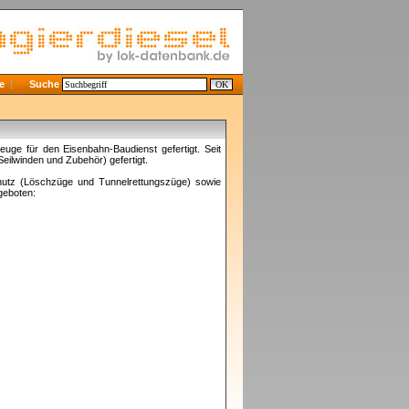
e
Suche
uge für den Eisenbahn-Baudienst gefertigt. Seit
ilwinden und Zubehör) gefertigt.
chutz (Löschzüge und Tunnelrettungszüge) sowie
geboten: