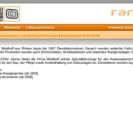
Mitarbeiter
Lokbestandslisten
erweiterte Such
angiergeräte und Zweiwegefahrzeuge
|
Rangiergeräte
|
Windhoff
 Windhoff aus Rheine baute bis 1957 Diesellokomotiven. Danach wurden weiterhin Fahrze
der Produktion wurden auch Drehscheiben, Schiebebühnen und stationäre Rangieranlagen (Se
1970er Jahren bietet die Firma Windhoff primär Spezialfahrzeuge für den Katastophens
 für den Bau, der Pflege sowie Instandhaltung von Gleisanlagen an. Desweiteren wurden an
cs
e-Rangiergeräte (ab 1993)
-Lokomotiven (ab 2008)