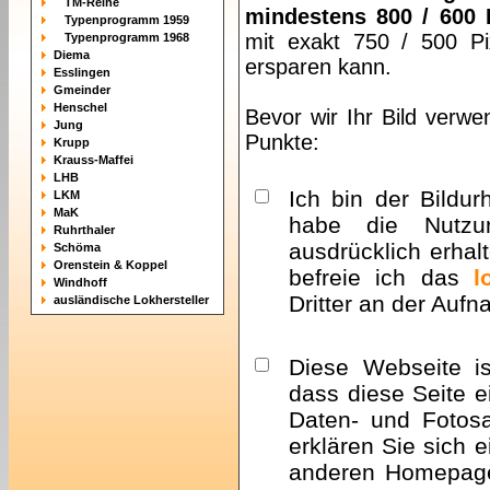
TM-Reihe
mindestens 800 / 600 
Typenprogramm 1959
mit exakt 750 / 500 Pi
Typenprogramm 1968
Diema
ersparen kann.
Esslingen
Gmeinder
Henschel
Bevor wir Ihr Bild verwe
Jung
Punkte:
Krupp
Krauss-Maffei
LHB
Ich bin der Bildur
LKM
MaK
habe die Nutzu
Ruhrthaler
ausdrücklich erhalt
Schöma
Orenstein & Koppel
befreie ich das
l
Windhoff
Dritter an der Auf
ausländische Lokhersteller
Diese Webseite i
dass diese Seite e
Daten- und Fotosa
erklären Sie sich 
anderen Homepa