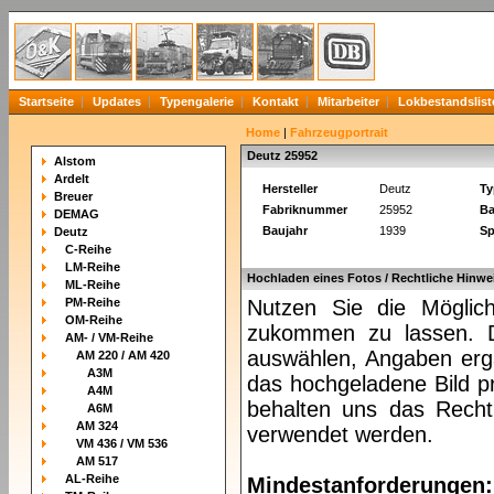
Startseite
Updates
Typengalerie
Kontakt
Mitarbeiter
Lokbestandslist
Home
|
Fahrzeugportrait
Deutz 25952
Alstom
Ardelt
Hersteller
Deutz
Ty
Breuer
Fabriknummer
25952
Ba
DEMAG
Baujahr
1939
Sp
Deutz
C-Reihe
LM-Reihe
Hochladen eines Fotos / Rechtliche Hinwe
ML-Reihe
PM-Reihe
Nutzen Sie die Möglich
OM-Reihe
zukommen zu lassen. Da
AM- / VM-Reihe
auswählen, Angaben ergä
AM 220 / AM 420
A3M
das hochgeladene Bild pr
A4M
behalten uns das Recht 
A6M
AM 324
verwendet werden.
VM 436 / VM 536
AM 517
AL-Reihe
Mindestanforderungen: