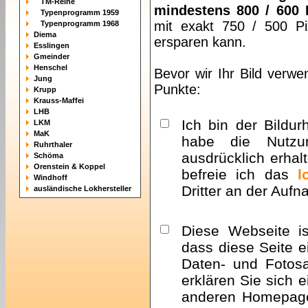
TM-Reihe
mindestens 800 / 600 
Typenprogramm 1959
mit exakt 750 / 500 Pi
Typenprogramm 1968
Diema
ersparen kann.
Esslingen
Gmeinder
Henschel
Bevor wir Ihr Bild verwe
Jung
Punkte:
Krupp
Krauss-Maffei
LHB
Ich bin der Bildur
LKM
MaK
habe die Nutzu
Ruhrthaler
ausdrücklich erhalt
Schöma
Orenstein & Koppel
befreie ich das
l
Windhoff
Dritter an der Auf
ausländische Lokhersteller
Diese Webseite i
dass diese Seite e
Daten- und Fotosa
erklären Sie sich 
anderen Homepa