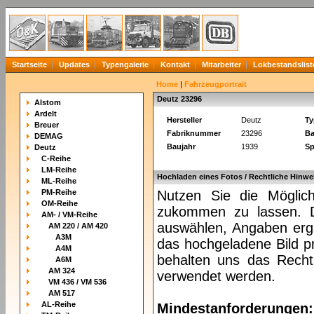
Startseite
Updates
Typengalerie
Kontakt
Mitarbeiter
Lokbestandslist
Home
|
Fahrzeugportrait
Deutz 23296
Alstom
Ardelt
Hersteller
Deutz
Ty
Breuer
Fabriknummer
23296
Ba
DEMAG
Baujahr
1939
Sp
Deutz
C-Reihe
LM-Reihe
Hochladen eines Fotos / Rechtliche Hinwe
ML-Reihe
PM-Reihe
Nutzen Sie die Möglich
OM-Reihe
zukommen zu lassen. Da
AM- / VM-Reihe
auswählen, Angaben ergä
AM 220 / AM 420
A3M
das hochgeladene Bild pr
A4M
behalten uns das Recht 
A6M
AM 324
verwendet werden.
VM 436 / VM 536
AM 517
AL-Reihe
Mindestanforderungen: