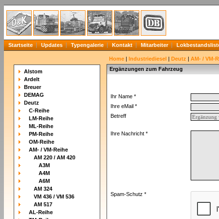
Startseite
Updates
Typengalerie
Kontakt
Mitarbeiter
Lokbestandslist
Home
|
Industriediesel
|
Deutz
|
AM- / VM-R
Ergänzungen zum Fahrzeug
Alstom
Ardelt
Breuer
DEMAG
Ihr Name *
Deutz
Ihre eMail *
C-Reihe
Betreff
LM-Reihe
ML-Reihe
Ihre Nachricht *
PM-Reihe
OM-Reihe
AM- / VM-Reihe
AM 220 / AM 420
A3M
A4M
A6M
AM 324
Spam-Schutz *
VM 436 / VM 536
AM 517
AL-Reihe