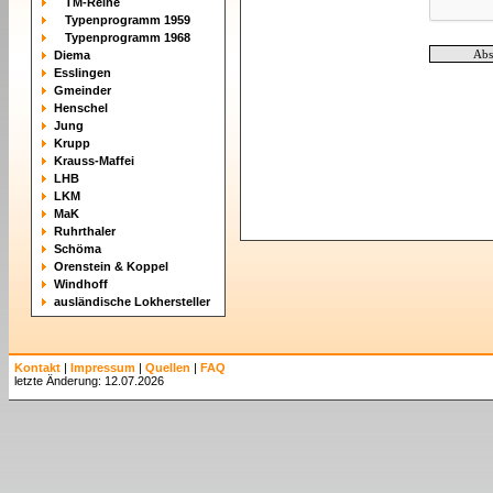
TM-Reihe
Typenprogramm 1959
Typenprogramm 1968
Diema
Esslingen
Gmeinder
Henschel
Jung
Krupp
Krauss-Maffei
LHB
LKM
MaK
Ruhrthaler
Schöma
Orenstein & Koppel
Windhoff
ausländische Lokhersteller
Kontakt
|
Impressum
|
Quellen
|
FAQ
letzte Änderung: 12.07.2026