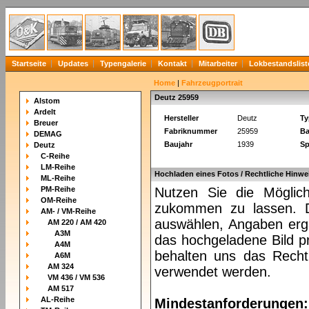
Startseite
Updates
Typengalerie
Kontakt
Mitarbeiter
Lokbestandslist
Home
|
Fahrzeugportrait
Deutz 25959
Alstom
Ardelt
Hersteller
Deutz
Ty
Breuer
Fabriknummer
25959
Ba
DEMAG
Baujahr
1939
Sp
Deutz
C-Reihe
LM-Reihe
Hochladen eines Fotos / Rechtliche Hinwe
ML-Reihe
PM-Reihe
Nutzen Sie die Möglich
OM-Reihe
zukommen zu lassen. Da
AM- / VM-Reihe
auswählen, Angaben ergä
AM 220 / AM 420
A3M
das hochgeladene Bild pr
A4M
behalten uns das Recht 
A6M
AM 324
verwendet werden.
VM 436 / VM 536
AM 517
AL-Reihe
Mindestanforderungen: