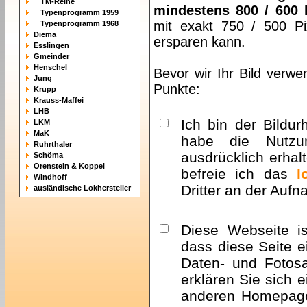
TM-Reihe
mindestens 800 / 600 
Typenprogramm 1959
mit exakt 750 / 500 Pi
Typenprogramm 1968
Diema
ersparen kann.
Esslingen
Gmeinder
Henschel
Bevor wir Ihr Bild verwe
Jung
Punkte:
Krupp
Krauss-Maffei
LHB
Ich bin der Bildur
LKM
MaK
habe die Nutzu
Ruhrthaler
ausdrücklich erhalt
Schöma
Orenstein & Koppel
befreie ich das
l
Windhoff
Dritter an der Auf
ausländische Lokhersteller
Diese Webseite i
dass diese Seite e
Daten- und Fotosa
erklären Sie sich 
anderen Homepa