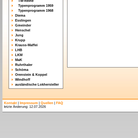
TM-Reihe
Typenprogramm 1959
Typenprogramm 1968
Diema
Esslingen
Gmeinder
Henschel
Jung
Krupp
Krauss-Maffei
LHB
LKM
MaK
Ruhrthaler
Schöma
Orenstein & Koppel
Windhoff
ausländische Lokhersteller
Kontakt
|
Impressum
|
Quellen
|
FAQ
letzte Änderung: 12.07.2026