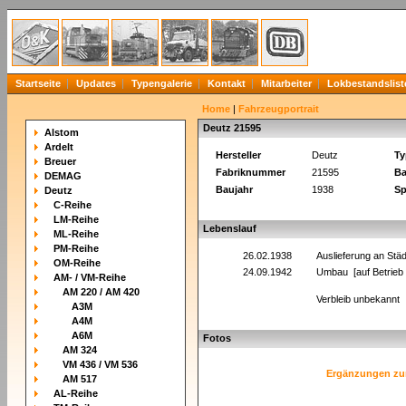
Startseite
Updates
Typengalerie
Kontakt
Mitarbeiter
Lokbestandslist
Home
|
Fahrzeugportrait
Deutz 21595
Alstom
Ardelt
Hersteller
Deutz
Ty
Breuer
Fabriknummer
21595
Ba
DEMAG
Baujahr
1938
Sp
Deutz
C-Reihe
LM-Reihe
Lebenslauf
ML-Reihe
PM-Reihe
26.02.1938
Auslieferung an Stä
OM-Reihe
24.09.1942
Umbau [auf Betrieb 
AM- / VM-Reihe
AM 220 / AM 420
Verbleib unbekannt
A3M
A4M
A6M
Fotos
AM 324
VM 436 / VM 536
Ergänzungen zu
AM 517
AL-Reihe