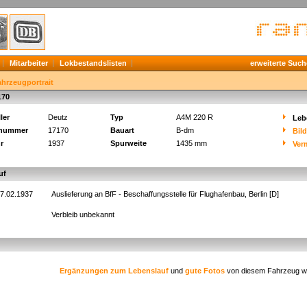
Mitarbeiter
Lokbestandslisten
erweiterte Such
ahrzeugportrait
170
ler
Deutz
Typ
A4M 220 R
Leb
knummer
17170
Bauart
B-dm
Bil
r
1937
Spurweite
1435 mm
Ver
uf
7.02.1937
Auslieferung an BfF - Beschaffungsstelle für Flughafenbau, Berlin [D]
Verbleib unbekannt
Ergänzungen zum Lebenslauf
und
gute Fotos
von diesem Fahrzeug w