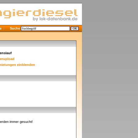
e
Suche
enslauf
derupload
mietungen einblenden
erden immer gesucht!