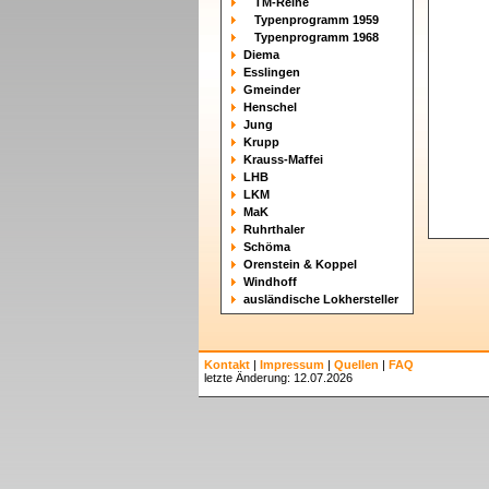
TM-Reihe
Typenprogramm 1959
Typenprogramm 1968
Diema
Esslingen
Gmeinder
Henschel
Jung
Krupp
Krauss-Maffei
LHB
LKM
MaK
Ruhrthaler
Schöma
Orenstein & Koppel
Windhoff
ausländische Lokhersteller
Kontakt
|
Impressum
|
Quellen
|
FAQ
letzte Änderung: 12.07.2026