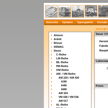
Startseite
Updates
Typengalerie
Kontakt
Home
|
F
Deutz 17
Alstom
Ardelt
Herstel
Breuer
Fabri
DEMAG
Baujah
Deutz
C-Reihe
LM-Reihe
Lebensla
ML-Reihe
PM-Reihe
2
OM-Reihe
AM- / VM-Reihe
AM 220 / AM 420
A3M
A4M
Fotos
A6M
AM 324
VM 436 / VM 536
AM 517
AL-Reihe