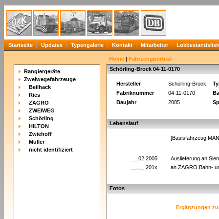
Startseite
Updates
Typengalerie
Kontakt
Mitarbeiter
Lokbestandslist
Home
|
Fahrzeugportrait
Schörling-Brock 04-11-0170
Rangiergeräte
Zweiwegefahrzeuge
Hersteller
Schörling-Brock
Ty
Beilhack
Fabriknummer
04-11-0170
Ba
Ries
Baujahr
2005
Sp
ZAGRO
ZWEIWEG
Schörling
Lebenslauf
HILTON
Zwiehoff
[Basisfahrzeug MAN
Müller
nicht identifiziert
__.02.2005
Auslieferung an Si
__.__.201x
an ZAGRO Bahn- un
Fotos
Ergänzungen zu