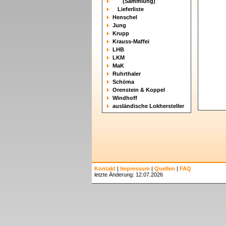
(Sammlung)
Lieferliste
Henschel
Jung
Krupp
Krauss-Maffei
LHB
LKM
MaK
Ruhrthaler
Schöma
Orenstein & Koppel
Windhoff
ausländische Lokhersteller
Kontakt
|
Impressum
|
Quellen
|
FAQ
letzte Änderung: 12.07.2026