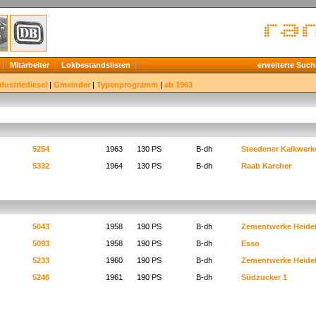
Mitarbeiter
Lokbestandslisten
erweiterte Such
dustriediesel
|
Gmeinder
|
Typenprogramm
|
ab 1963
5254
1963
130 PS
B-dh
Steedener Kalkwerk
5332
1964
130 PS
B-dh
Raab Karcher
5043
1958
190 PS
B-dh
Zementwerke Heidel
5093
1958
190 PS
B-dh
Esso
5233
1960
190 PS
B-dh
Zementwerke Heidel
5246
1961
190 PS
B-dh
Südzucker 1