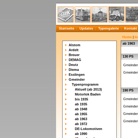
Startseite
Updates
Typengalerie
Kontakt
Home
|
In
ab 1963
Alstom
Ardelt
Breuer
130 PS
DEMAG
Deutz
Gmeinder
Diema
Gmeinder
Esslingen
Gmeinder
Typenprogramm
Aktuell (ab 2013)
190 PS
Motorlok Baden
Gmeinder
bis 1935
ab 1935
Gmeinder
ab 1948
Gmeinder
ab 1955
ab 1963
Gmeinder
ab 1972
DE-Lokomotiven
ab 1990