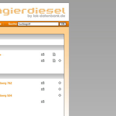
e
Suche
e
berg 762
berg 504