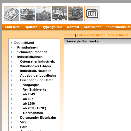
Startseite
Updates
Typengalerie
Kontakt
Mitarbeiter
Lokbestandslist
Home
|
Lokbestandslisten
|
Deutschland
|
Vereinigte Stahlwerke
Deutschland
Privatbahnen
Schmalspurbahnen
Industriebahnen
Ottensener Industrieb.
Wandsbeker I.-bahn
Industrieb. Neukölln
Augsburger Localbahn
Eisenbahn und Häfen
Vorgänger
Ver. Stahlwerke
ab 1949
ab 1971
ab 1990
ab 2011 (TKSE)
Übernahmen
Dortmunder Eisenbahn
VPS
Ford