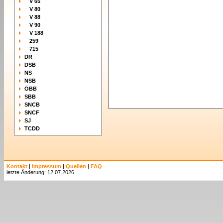
V 65
V 80
V 88
V 90
V 188
259
715
DR
DSB
NS
NSB
ÖBB
SBB
SNCB
SNCF
SJ
TCDD
Kontakt
|
Impressum
|
Quellen
|
FAQ
letzte Änderung: 12.07.2026