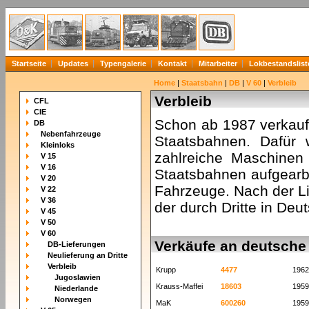
Startseite
Updates
Typengalerie
Kontakt
Mitarbeiter
Lokbestandslist
Home
|
Staatsbahn
|
DB
|
V 60
|
Verbleib
Verbleib
CFL
CIE
Schon ab 1987 verkauf
DB
Nebenfahrzeuge
Staatsbahnen. Dafür
Kleinloks
zahlreiche Maschine
V 15
V 16
Staatsbahnen aufgearb
V 20
Fahrzeuge. Nach der Li
V 22
V 36
der durch Dritte in Deu
V 45
V 50
V 60
Verkäufe an deutsch
DB-Lieferungen
Neulieferung an Dritte
Verbleib
Krupp
4477
1962
Jugoslawien
Krauss-Maffei
18603
1959
Niederlande
Norwegen
MaK
600260
1959