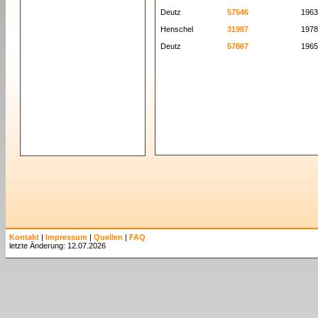
Deutz
57546
1963
Henschel
31987
1978
Deutz
57867
1965
Kontakt
|
Impressum
|
Quellen
|
FAQ
letzte Änderung: 12.07.2026