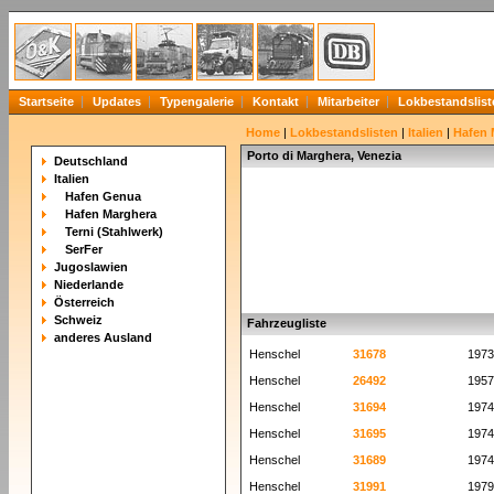
Startseite
Updates
Typengalerie
Kontakt
Mitarbeiter
Lokbestandslist
Home
|
Lokbestandslisten
|
Italien
|
Hafen 
Porto di Marghera, Venezia
Deutschland
Italien
Hafen Genua
Hafen Marghera
Terni (Stahlwerk)
SerFer
Jugoslawien
Niederlande
Österreich
Schweiz
Fahrzeugliste
anderes Ausland
Henschel
31678
1973
Henschel
26492
1957
Henschel
31694
1974
Henschel
31695
1974
Henschel
31689
1974
Henschel
31991
1979