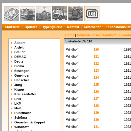
Startseite
Updates
Typengalerie
Kontakt
Mitarbeiter
Lokbestandslist
Home
|
Industriediesel
|
Windhoff
|
Lokomo
Lieferliste LW 110
Alstom
Ardelt
Windhoff
120
1920
Breuer
Windhoff
121
1921
DEMAG
Deutz
Windhoff
122
1921
Diema
Windhoff
123
1921
Esslingen
Gmeinder
Windhoff
124
1921
Henschel
Windhoff
125
1922
Jung
Krupp
Windhoff
126
1921
Krauss-Maffei
Windhoff
127
1922
LHB
LKM
Windhoff
128
1922
MaK
Windhoff
129
1922
Ruhrthaler
Schöma
Windhoff
130
1922
Orenstein & Koppel
Windhoff
131
1922
Windhoff