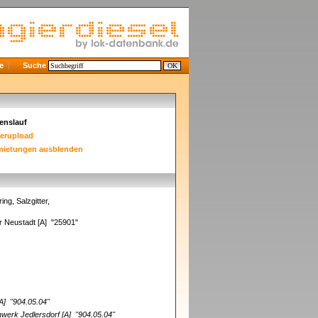
e
Suche
enslauf
derupload
mietungen ausblenden
g, Salzgitter,
er Neustadt [A] "25901"
[A]
"904.05.04"
nwerk Jedlersdorf [A]
"904.05.04"