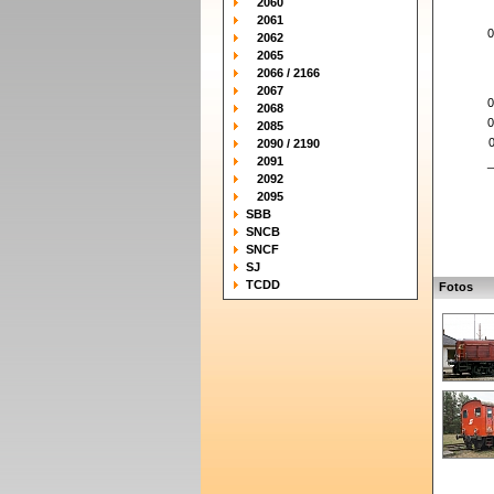
2060
2061
0
2062
2065
2066 / 2166
2067
0
2068
0
2085
2090 / 2190
2091
_
2092
2095
SBB
SNCB
SNCF
SJ
TCDD
Fotos