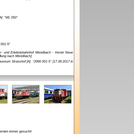
[A]
"WL 050"
6 001-5"
ur- und Erlebnisbahnhof Mistelbach - Verein Neue
llung nach Mistelbach]
museum Strasshof [A]
"2066 001-5"
[17.08.2017 in
erden immer gesucht!