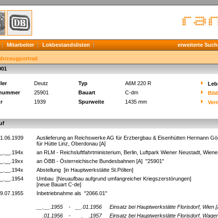
Mitarbeiter
Lokbestandslisten
erweiterte Such
ahrzeugportrait
901
ler
Deutz
Typ
A6M 220 R
Leb
knummer
25901
Bauart
C-dm
Bil
r
1939
Spurweite
1435 mm
Ver
uf
1.06.1939
Auslieferung an Reichswerke AG für Erzbergbau & Eisenhütten Hermann Görin
für Hütte Linz, Oberdonau [A]
_.__.194x
an RLM - Reichsluftfahrtministerium, Berlin, Luftpark Wiener Neustadt, Wien
_.__.19xx
an ÖBB - Österreichische Bundesbahnen [A] "25901"
_.__.194x
Abstellung [in Hauptwerkstätte St.Pölten]
_.__.1954
Umbau [Neuaufbau aufgrund umfangreicher Kriegszerstörungen]
[neue Bauart C-de]
9.07.1955
Inbetriebnahme als "2066.01"
__.__.1955
-
__.01.1956
Einsatz bei Hauptwerkstätte Florisdorf, Wien 
__.01.1956
-
__.__.1957
Einsatz bei Hauptwerkstätte Florisdorf, Wage