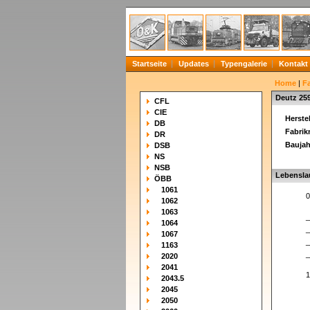
Startseite
Updates
Typengalerie
Kontakt
Home
|
F
Deutz 25
CFL
CIE
Herstel
DB
Fabri
DR
Baujah
DSB
NS
NSB
Lebensla
ÖBB
1061
0
1062
1063
_
1064
_
1067
_
1163
_
2020
2041
1
2043.5
2045
2050