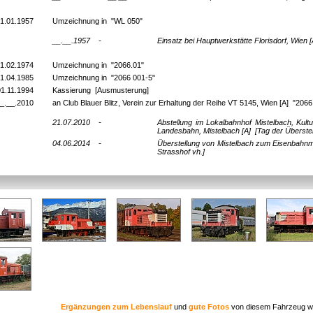
1.01.1957
Umzeichnung in "WL 050"
__.__.1957
-
Einsatz bei Hauptwerkstätte Florisdorf, Wien 
1.02.1974
Umzeichnung in "2066.01"
1.04.1985
Umzeichnung in "2066 001-5"
01.11.1994
Kassierung [Ausmusterung]
_.__.2010
an Club Blauer Blitz, Verein zur Erhaltung der Reihe VT 5145, Wien [A] "206
21.07.2010
-
Abstellung im Lokalbahnhof Mistelbach, Kult
Landesbahn, Mistelbach [A]
[Tag der Überste
04.06.2014
-
Überstellung von Mistelbach zum Eisenbahn
Strasshof vh.]
Ergänzungen zum Lebenslauf
und
gute Fotos
von diesem Fahrzeug w