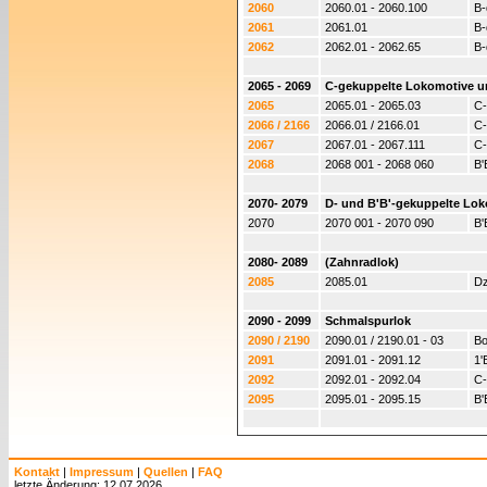
2060
2060.01 - 2060.100
B-
2061
2061.01
B-
2062
2062.01 - 2062.65
B-
2065 - 2069
C-gekuppelte Lokomotive un
2065
2065.01 - 2065.03
C-
2066 / 2166
2066.01 / 2166.01
C-
2067
2067.01 - 2067.111
C-
2068
2068 001 - 2068 060
B'
2070- 2079
D- und B'B'-gekuppelte Lok
2070
2070 001 - 2070 090
B'
2080- 2089
(Zahnradlok)
2085
2085.01
Dz
2090 - 2099
Schmalspurlok
2090 / 2190
2090.01 / 2190.01 - 03
Bo
2091
2091.01 - 2091.12
1'
2092
2092.01 - 2092.04
C-
2095
2095.01 - 2095.15
B'
Kontakt
|
Impressum
|
Quellen
|
FAQ
letzte Änderung: 12.07.2026