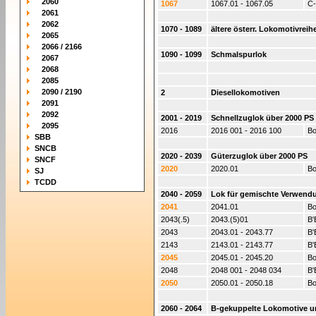
2060
1067
1067.01 - 1067.05
C-
2061
2062
1070 - 1089
ältere österr. Lokomotivreih
2065
2066 / 2166
1090 - 1099
Schmalspurlok
2067
2068
2085
2090 / 2190
2
Diesellokomotiven
2091
2092
2001 - 2019
Schnellzuglok über 2000 PS
2095
2016
2016 001 - 2016 100
Bo
SBB
SNCB
2020 - 2039
Güterzuglok über 2000 PS
SNCF
2020
2020.01
Bo
SJ
TCDD
2040 - 2059
Lok für gemischte Verwendu
2041
2041.01
Bo
2043(.5)
2043.(5)01
B'
2043
2043.01 - 2043.77
B'
2143
2143.01 - 2143.77
B'
2045
2045.01 - 2045.20
Bo
2048
2048 001 - 2048 034
B'
2050
2050.01 - 2050.18
Bo
2060 - 2064
B-gekuppelte Lokomotive un