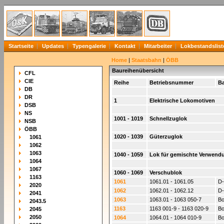
Startseite
Updates
Typengalerie
Kontakt
Mitarbeiter
Lokbestandslist
Home
|
Staatsbahn
|
ÖBB
Baureihenübersicht
CFL
CIE
Reihe
Betriebsnummer
Ba
DB
DR
1
Elektrische Lokomotiven
DSB
NS
1001 - 1019
Schnellzuglok
NSB
ÖBB
1020 - 1039
Güterzuglok
1061
1062
1063
1040 - 1059
Lok für gemischte Verwend
1064
1067
1060 - 1069
Verschublok
1163
1061
1061.01 - 1061.05
D-
2020
1062
1062.01 - 1062.12
D-
2041
1063
1063.01 - 1063 050-7
Bo
2043.5
1163
1163 001-9 - 1163 020-9
Bo
2045
2050
1064
1064.01 - 1064 010-9
Bo