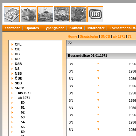
Startseite
Updates
Typengalerie
Kontakt
Mitarbeiter
Lokbestandslist
Home
|
Staatsbahn
|
SNCB
|
ab 1971
|
72
72
CFL
CIE
DB
Bestandsliste 01.01.1971
DR
DSB
BN
?
1956
NS
BN
?
1956
NSB
ÖBB
BN
?
1956
SBB
BN
?
1956
SNCB
bis 1971
BN
?
1956
ab 1971
BN
?
1956
50
51
BN
?
1956
52
BN
?
1956
53
54
BN
?
1956
55
BN
?
1956
59