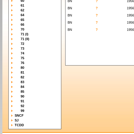
60
BN
?
1956
61
BN
?
1956
62
64
BN
?
1956
65
BN
?
1956
66
70
BN
?
1956
71 (I)
71 (II)
72
73
74
75
76
80
81
82
83
84
85
90
91
92
99
SNCF
SJ
TCDD