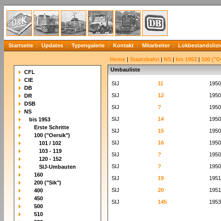
Startseite
Updates
Typengalerie
Kontakt
Mitarbeiter
Lokbestandslist
Home
|
Staatsbahn
|
NS
|
bis 1953
|
100 ("O
Umbauliste
CFL
CIE
SIJ
11
1950
DB
SIJ
12
1950
DR
DSB
SIJ
?
1950
NS
SIJ
14
1950
bis 1953
Erste Schritte
SIJ
15
1950
100 ("Oersik")
SIJ
16
1950
101 / 102
103 - 119
SIJ
?
1950
120 - 152
SIJ
?
1950
SIJ-Umbauten
160
SIJ
19
1951
200 ("Sik")
SIJ
20
1951
400
450
SIJ
145
1953
500
510