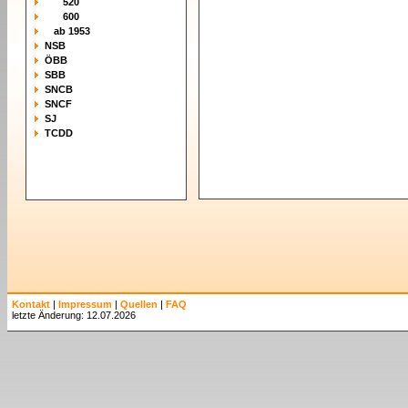
520
600
ab 1953
NSB
ÖBB
SBB
SNCB
SNCF
SJ
TCDD
Kontakt
|
Impressum
|
Quellen
|
FAQ
letzte Änderung: 12.07.2026