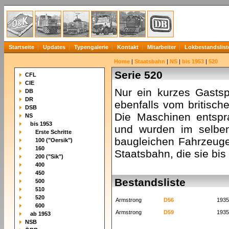
Startseite
Updates
Typengalerie
Kontakt
Mitarbeiter
Lokbestandslist
Home
|
Staatsbahn
|
NS
|
bis 1953
|
520
Serie 520
CFL
CIE
Nur ein kurzes Gastsp
DB
DR
ebenfalls vom britisc
DSB
Die Maschinen entspr
NS
bis 1953
und wurden im selbe
Erste Schritte
baugleichen Fahrzeuge
100 ("Oersik")
160
Staatsbahn, die sie bis
200 ("Sik")
400
450
Bestandsliste
500
510
520
Armstrong
D56
1935
600
Armstrong
D59
1935
ab 1953
NSB