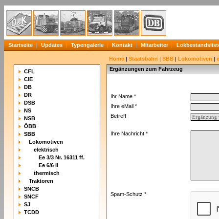
Startseite
Updates
Typengalerie
Kontakt
Mitarbeiter
Lokbestandslist
Home
|
Staatsbahn
|
SBB
|
Lokomotiven
|
Ergänzungen zum Fahrzeug
CFL
CIE
DB
DR
Ihr Name *
DSB
Ihre eMail *
NS
Betreff
NSB
ÖBB
Ihre Nachricht *
SBB
Lokomotiven
elektrisch
Ee 3/3 Nr. 16311 ff.
Ee 6/6 II
thermisch
Traktoren
SNCB
Spam-Schutz *
SNCF
SJ
TCDD