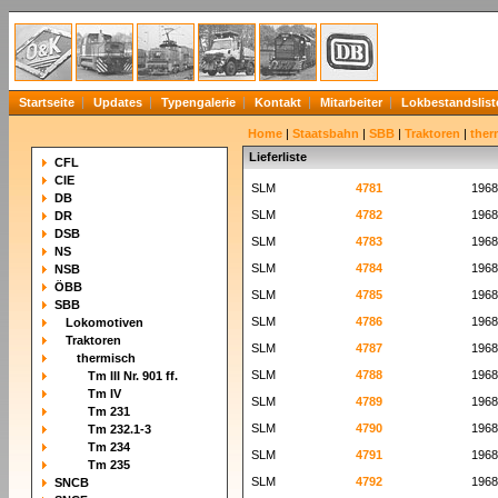
Startseite
Updates
Typengalerie
Kontakt
Mitarbeiter
Lokbestandslist
Home
|
Staatsbahn
|
SBB
|
Traktoren
|
ther
Lieferliste
CFL
CIE
SLM
4781
1968
DB
SLM
4782
1968
DR
DSB
SLM
4783
1968
NS
SLM
4784
1968
NSB
ÖBB
SLM
4785
1968
SBB
SLM
4786
1968
Lokomotiven
Traktoren
SLM
4787
1968
thermisch
SLM
4788
1968
Tm III Nr. 901 ff.
Tm IV
SLM
4789
1968
Tm 231
SLM
4790
1968
Tm 232.1-3
Tm 234
SLM
4791
1968
Tm 235
SLM
4792
1968
SNCB