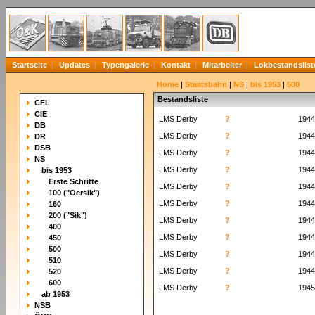
Startseite
Updates
Typengalerie
Kontakt
Mitarbeiter
Lokbestandslist
Home
|
Staatsbahn
|
NS
|
bis 1953
|
500
Bestandsliste
CFL
CIE
LMS Derby
?
1944
DB
LMS Derby
?
1944
DR
DSB
LMS Derby
?
1944
NS
LMS Derby
?
1944
bis 1953
Erste Schritte
LMS Derby
?
1944
100 ("Oersik")
LMS Derby
?
1944
160
200 ("Sik")
LMS Derby
?
1944
400
LMS Derby
?
1944
450
500
LMS Derby
?
1944
510
LMS Derby
?
1944
520
600
LMS Derby
?
1945
ab 1953
NSB