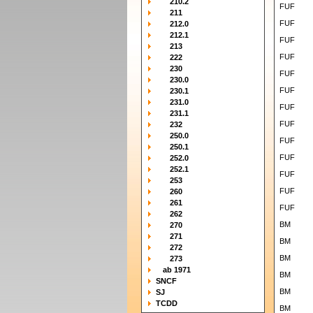
210.2
FUF
211
FUF
212.0
212.1
FUF
213
FUF
222
230
FUF
230.0
FUF
230.1
231.0
FUF
231.1
FUF
232
250.0
FUF
250.1
FUF
252.0
252.1
FUF
253
FUF
260
261
FUF
262
BM
270
271
BM
272
BM
273
ab 1971
BM
SNCF
BM
SJ
TCDD
BM