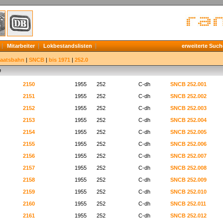
Mitarbeiter
Lokbestandslisten
erweiterte Such
taatsbahn
|
SNCB
|
bis 1971
|
252.0
e
2150
1955
252
C-dh
SNCB 252.001
2151
1955
252
C-dh
SNCB 252.002
2152
1955
252
C-dh
SNCB 252.003
2153
1955
252
C-dh
SNCB 252.004
2154
1955
252
C-dh
SNCB 252.005
2155
1955
252
C-dh
SNCB 252.006
2156
1955
252
C-dh
SNCB 252.007
2157
1955
252
C-dh
SNCB 252.008
2158
1955
252
C-dh
SNCB 252.009
2159
1955
252
C-dh
SNCB 252.010
2160
1955
252
C-dh
SNCB 252.011
2161
1955
252
C-dh
SNCB 252.012