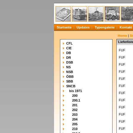
Startseite
Updates
Typengalerie
Kontakt
Home
|
S
Lieferlist
CFL
CIE
FUF
DB
FUF
DR
DSB
FUF
NS
FUF
NSB
ÖBB
FUF
SBB
FUF
SNCB
bis 1971
FUF
200
FUF
200.1
201
FUF
202
FUF
203
204
FUF
205
FUF
210