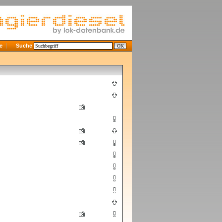
e
Suche