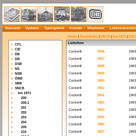
Startseite
Updates
Typengalerie
Kontakt
Mitarbeiter
Lokbestandslist
Home
|
Staatsbahn
|
SNCB
|
bis 1971
|
230.
Lieferliste
CFL
CIE
Cockerill
3946
1963
DB
Cockerill
3947
1963
DR
DSB
Cockerill
3948
1963
NS
Cockerill
3949
1963
NSB
ÖBB
Cockerill
3950
1963
SBB
Cockerill
3951
1963
SNCB
bis 1971
Cockerill
3952
1963
200
Cockerill
3953
1963
200.1
201
Cockerill
3954
1963
202
Cockerill
3955
1963
203
204
Cockerill
3956
1963
205
Cockerill
3957
1963
210