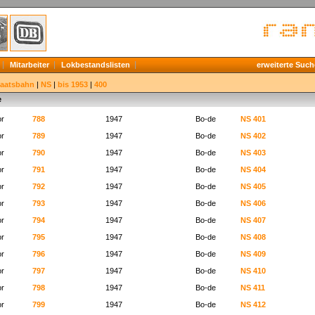
Mitarbeiter
Lokbestandslisten
erweiterte Such
taatsbahn
|
NS
|
bis 1953
|
400
e
r
788
1947
Bo-de
NS 401
r
789
1947
Bo-de
NS 402
r
790
1947
Bo-de
NS 403
r
791
1947
Bo-de
NS 404
r
792
1947
Bo-de
NS 405
r
793
1947
Bo-de
NS 406
r
794
1947
Bo-de
NS 407
r
795
1947
Bo-de
NS 408
r
796
1947
Bo-de
NS 409
r
797
1947
Bo-de
NS 410
r
798
1947
Bo-de
NS 411
r
799
1947
Bo-de
NS 412