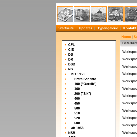
Startseite
Updates
Typengalerie
Kontakt
Home
|
S
Lieferlist
CFL
CIE
Werkspoo
DB
Werkspoo
DR
DSB
Werkspoo
NS
Werkspoo
bis 1953
Erste Schritte
Werkspoo
100 ("Oersik")
Werkspoo
160
200 ("Sik")
Werkspoo
400
Werkspoo
450
500
Werkspoo
510
Werkspoo
520
600
Werkspoo
ab 1953
Werkspoo
NSB