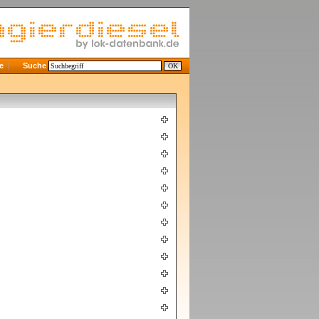
e
Suche