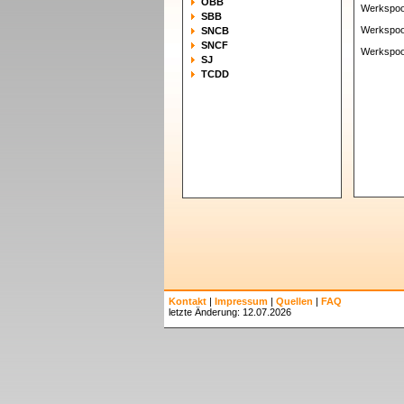
ÖBB
Werkspoo
SBB
Werkspoo
SNCB
SNCF
Werkspoo
SJ
TCDD
Kontakt
|
Impressum
|
Quellen
|
FAQ
letzte Änderung: 12.07.2026