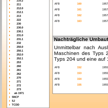
210.2
AFB
160
1957
211
212.0
AFB
161
1957
212.1
AFB
162
1957
213
222
AFB
163
1957
230
230.0
230.1
231.0
Nachträgliche Umbau
231.1
232
Unmittelbar nach Aus
250.0
250.1
Maschinen des Typs 2
252.0
Typs 204 und eine auf 
252.1
253
260
AFB
152
1955
261
AFB
153
1955
262
270
AFB
154
1955
271
AFB
155
1955
272
273
ab 1971
SNCF
SJ
TCDD