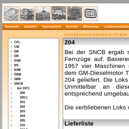
Startseite
Updates
Typengalerie
Kontakt
Mitarbeiter
Lokbestandslist
Home
|
Staatsbahn
|
SNCB
|
bis 1971
|
204
204
CFL
CIE
Bei der SNCB ergab si
DB
DR
Fernzüge auf. Basier
DSB
1957 vier Maschinen 
NS
NSB
dem GM-Dieselmotor Ty
ÖBB
204 geliefert. Die Lok
SBB
SNCB
Unmittelbar an die
bis 1971
entsprechend umgebau
200
200.1
201
Die verbliebenen Loks 
202
203
204
205
Lieferliste
210