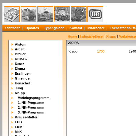
Startseite
Updates
Typengalerie
Kontakt
Mitarbeiter
Lokbestandslist
Home
|
Industriediesel
|
Krupp
|
Vorkriegs
200 PS
Alstom
Ardelt
Krupp
1700
1940
Breuer
DEMAG
Deutz
Diema
Esslingen
Gmeinder
Henschel
Jung
Krupp
Vorkriegsprogramm
1. NK-Programm
2. NK-Programm
3. NK-Programm
Krauss-Maffei
LHB
LKM
MaK