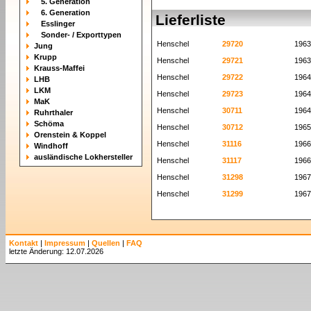
5. Generation
6. Generation
Lieferliste
Esslinger
Sonder- / Exporttypen
Henschel
29720
1963
Jung
Krupp
Henschel
29721
1963
Krauss-Maffei
Henschel
29722
1964
LHB
LKM
Henschel
29723
1964
MaK
Henschel
30711
1964
Ruhrthaler
Schöma
Henschel
30712
1965
Orenstein & Koppel
Henschel
31116
1966
Windhoff
ausländische Lokhersteller
Henschel
31117
1966
Henschel
31298
1967
Henschel
31299
1967
Kontakt
|
Impressum
|
Quellen
|
FAQ
letzte Änderung: 12.07.2026