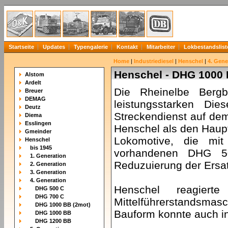
Startseite
Updates
Typengalerie
Kontakt
Mitarbeiter
Lokbestandslist
Home
|
Industriediesel
|
Henschel
|
4. Gene
Henschel - DHG 1000 
Alstom
Ardelt
Die Rheinelbe Berg
Breuer
DEMAG
leistungsstarken Di
Deutz
Streckendienst auf dem
Diema
Esslingen
Henschel als den Haupt
Gmeinder
Lokomotive, die mit
Henschel
bis 1945
vorhandenen DHG 50
1. Generation
Reduzuierung der Ersat
2. Generation
3. Generation
4. Generation
Henschel reagiert
DHG 500 C
DHG 700 C
Mittelführerstandsma
DHG 1000 BB (2mot)
Bauform konnte auch i
DHG 1000 BB
DHG 1200 BB