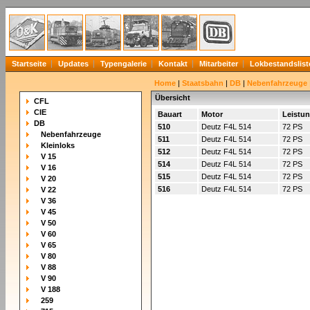
Startseite
Updates
Typengalerie
Kontakt
Mitarbeiter
Lokbestandslist
Home
|
Staatsbahn
|
DB
|
Nebenfahrzeuge
Übersicht
CFL
CIE
Bauart
Motor
Leistu
DB
510
Deutz F4L 514
72 PS
Nebenfahrzeuge
511
Deutz F4L 514
72 PS
Kleinloks
512
Deutz F4L 514
72 PS
V 15
514
Deutz F4L 514
72 PS
V 16
515
Deutz F4L 514
72 PS
V 20
516
Deutz F4L 514
72 PS
V 22
V 36
V 45
V 50
V 60
V 65
V 80
V 88
V 90
V 188
259