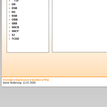
715
DR
DSB
NS
NSB
ÖBB
SBB
SNCB
SNCF
SJ
TCDD
Kontakt
|
Impressum
|
Quellen
|
FAQ
letzte Änderung: 12.07.2026