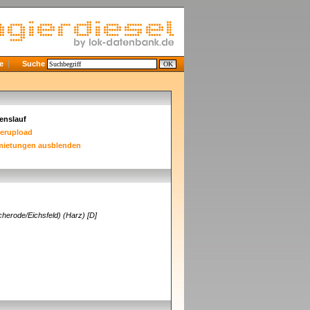
e
Suche
enslauf
derupload
mietungen ausblenden
cherode/Eichsfeld) (Harz) [D]