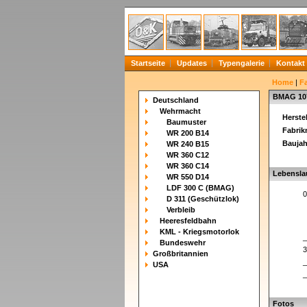
Startseite
Updates
Typengalerie
Kontakt
Home
|
F
BMAG 10
Deutschland
Wehrmacht
Herstel
Baumuster
Fabri
WR 200 B14
Baujah
WR 240 B15
WR 360 C12
WR 360 C14
Lebensla
WR 550 D14
LDF 300 C (BMAG)
0
D 311 (Geschützlok)
Verbleib
Heeresfeldbahn
KML - Kriegsmotorlok
_
Bundeswehr
3
Großbritannien
_
USA
_
Fotos