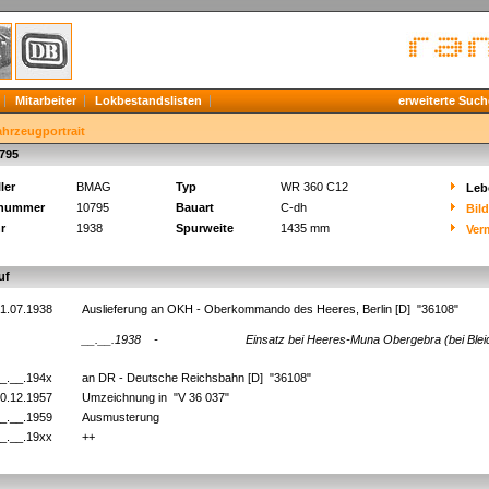
Mitarbeiter
Lokbestandslisten
erweiterte Such
ahrzeugportrait
795
ler
BMAG
Typ
WR 360 C12
Leb
knummer
10795
Bauart
C-dh
Bil
r
1938
Spurweite
1435 mm
Ver
uf
1.07.1938
Auslieferung an OKH - Oberkommando des Heeres, Berlin [D] "36108"
__.__.1938
-
Einsatz bei Heeres-Muna Obergebra (bei Blei
_.__.194x
an DR - Deutsche Reichsbahn [D] "36108"
0.12.1957
Umzeichnung in "V 36 037"
_.__.1959
Ausmusterung
_.__.19xx
++