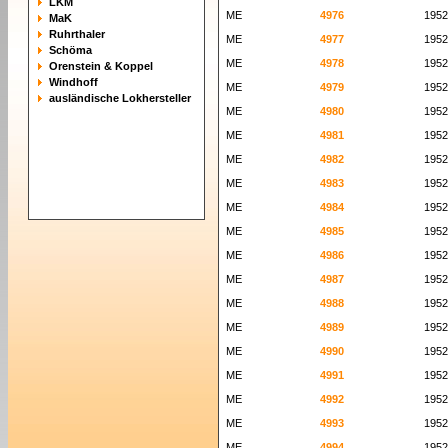
LKM
ME
4976
1952
MaK
Ruhrthaler
ME
4977
1952
Schöma
ME
4978
1952
Orenstein & Koppel
Windhoff
ME
4979
1952
ausländische Lokhersteller
ME
4980
1952
ME
4981
1952
ME
4982
1952
ME
4983
1952
ME
4984
1952
ME
4985
1952
ME
4986
1952
ME
4987
1952
ME
4988
1952
ME
4989
1952
ME
4990
1952
ME
4991
1952
ME
4992
1952
ME
4993
1952
ME
4994
1952