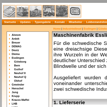
Startseite
Updates
Typengalerie
Kontakt
Mitarbeiter
Lokbestandslist
Home
|
Industriediesel
|
Esslingen
|
Göteb
Maschinenfabrik Essl
Alstom
Ardelt
Für die schwedische S
Breuer
DEMAG
eine dreiachsige Diese
Deutz
ihre Wurzeln in der W
Diema
Esslingen
deutlicher Unterschied 
Göteborg
Blindwelle und der si
Bern
Guthof
Neuhof II
Ausgeliefert wurden 
Neuhof Q
Obhof
voneinander unterschi
Gmeinder
zwei schwedische Indus
Henschel
Jung
Krupp
Krauss-Maffei
1. Lieferserie
LHB