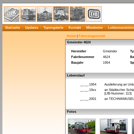
Startseite
Updates
Typengalerie
Kontakt
Mitarbeiter
Lokbestandslist
Home
|
Fahrzeugportrait
Gmeinder 4624
Hersteller
Gmeinder
Ty
Fabriknummer
4624
Ba
Baujahr
1954
Sp
Lebenslauf
__.__.1954
Auslieferung an Un
__.__.19xx
an Städtischer Schla
[LfB-Nummer: 113]
__.__.2001
an TECHNIKMUSEUM
Fotos