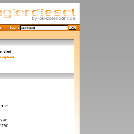
e
Suche
enslauf
derupload
 "D 8"
"276"
 "276"