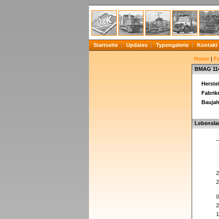
Startseite
Updates
Typengalerie
Kontakt
Home
|
F
BMAG 11
Herstel
Fabri
Baujah
Lebensla
_
2
2
0
2
1