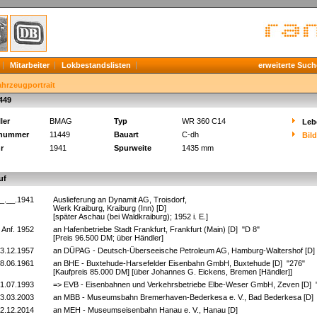
Mitarbeiter
Lokbestandslisten
erweiterte Such
ahrzeugportrait
449
ler
BMAG
Typ
WR 360 C14
Leb
knummer
11449
Bauart
C-dh
Bil
r
1941
Spurweite
1435 mm
uf
_.__.1941
Auslieferung an Dynamit AG, Troisdorf,
Werk Kraiburg, Kraiburg (Inn) [D]
[später Aschau (bei Waldkraiburg); 1952 i. E.]
Anf. 1952
an Hafenbetriebe Stadt Frankfurt, Frankfurt (Main) [D] "D 8"
[Preis 96.500 DM; über Händler]
3.12.1957
an DÜPAG - Deutsch-Überseeische Petroleum AG, Hamburg-Waltershof [D]
8.06.1961
an BHE - Buxtehude-Harsefelder Eisenbahn GmbH, Buxtehude [D] "276"
[Kaufpreis 85.000 DM] [über Johannes G. Eickens, Bremen [Händler]]
1.07.1993
=> EVB - Eisenbahnen und Verkehrsbetriebe Elbe-Weser GmbH, Zeven [D] 
3.03.2003
an MBB - Museumsbahn Bremerhaven-Bederkesa e. V., Bad Bederkesa [D]
2.12.2014
an MEH - Museumseisenbahn Hanau e. V., Hanau [D]