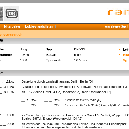
Mitarbeiter
Lokbestandslisten
erweiterte Such
ahrzeugportrait
79
ler
Jung
Typ
DN 233
Leb
knummer
10679
Bauart
B-dm
Bil
r
1950
Spurweite
1435 mm
Ver
uf
_.__.19xx
Bestellung durch Landesfinanzamt Berlin, Berlin [D]
3.03.1950
Auslieferung an Monopolverwaltung für Branntwein, Berlin-Reinickendorf [D]
_.09.1975
an J. G. Adrian GmbH & Co, Basaltwerke, Bonn-Oberkassel [D]
__.09.1975
-
__.__.1980
Einsatz im Werk Halbs [D]
__.__.1980
-
__.__.1986
Einsatz im Betrieb Stöffel, Enspel (Westerwald
1.01.1986
=> Cronenberger Steinindustrie Franz Triches GmbH & Co. KG, Wuppertal-
Betrieb Stöffel, Enspel (Westerwald) [D] "2"
_.__.200x
an Verein der Freunde und Förderer des Tertiär- und Industrie-Erlebnispark Stö
[Übernahme des Betriebsgeländes und der Bahnverladung]