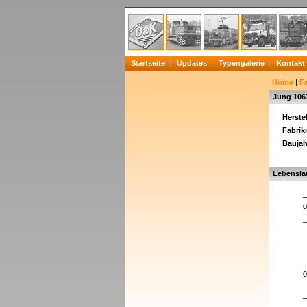
Startseite
Updates
Typengalerie
Kontakt
Home
|
F
Jung 106
Herstel
Fabri
Baujah
Lebensla
_
0
_
0
_