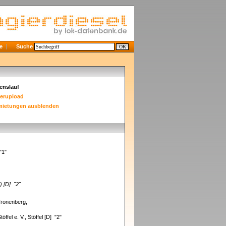
e
Suche
enslauf
derupload
mietungen ausblenden
 "1"
) [D]
"2"
Cronenberg,
ffel e. V., Stöffel [D] "2"