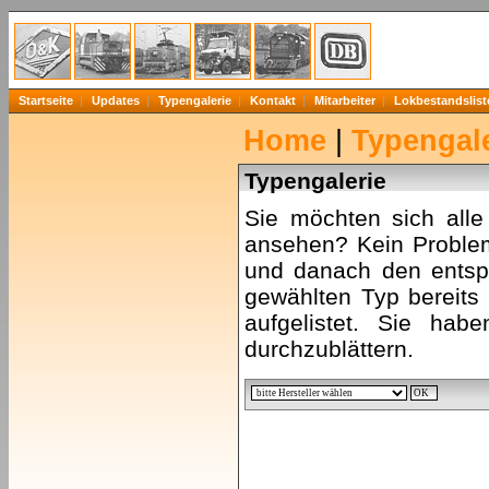
Startseite
Updates
Typengalerie
Kontakt
Mitarbeiter
Lokbestandslist
Home
|
Typengale
Typengalerie
Sie möchten sich all
ansehen? Kein Problem
und danach den entsp
gewählten Typ bereits 
aufgelistet. Sie hab
durchzublättern.