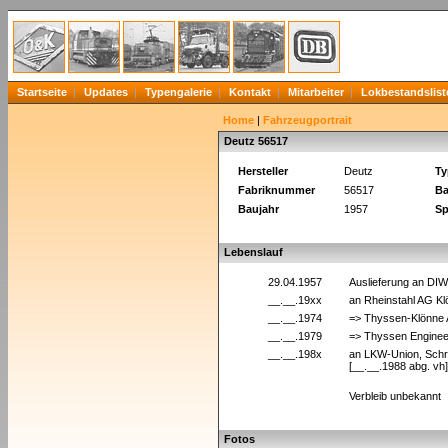
Startseite
Updates
Typengalerie
Kontakt
Mitarbeiter
Lokbestandslist
Home
|
Fahrzeugportrait
Deutz 56517
Hersteller
Deutz
Ty
Fabriknummer
56517
Ba
Baujahr
1957
Sp
Lebenslauf
29.04.1957
Auslieferung an DIW
__.__.19xx
an Rheinstahl AG Kl
__.__.1974
=> Thyssen-Klönne
__.__.1979
=> Thyssen Engine
__.__.198x
an LKW-Union, Schr
[__.__.1988 abg. vh]
Verbleib unbekannt
Fotos