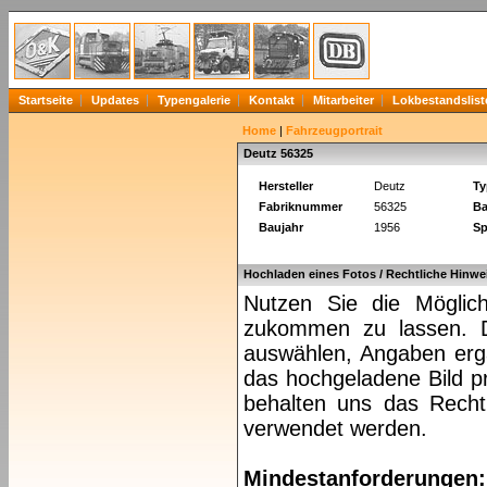
Startseite
Updates
Typengalerie
Kontakt
Mitarbeiter
Lokbestandslist
Home
|
Fahrzeugportrait
Deutz 56325
Hersteller
Deutz
Ty
Fabriknummer
56325
Ba
Baujahr
1956
Sp
Hochladen eines Fotos / Rechtliche Hinwe
Nutzen Sie die Möglich
zukommen zu lassen. Da
auswählen, Angaben ergä
das hochgeladene Bild pr
behalten uns das Recht 
verwendet werden.
Mindestanforderungen: