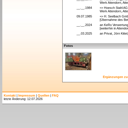
Werk Attendorn, Att
__.__.1984
=> Hoesch Stahl AG
Werk Attendorn, Att
09.07.1985
=> H. Seelbach Gmb
[Übernahme des Bet
__.__.2024
an KeRo Verwertung
[weiterhin in Attendo
__.03.2025
an Privat, Jörn Kitt
Fotos
Ergänzungen zu
Kontakt
|
Impressum
|
Quellen
|
FAQ
letzte Änderung: 12.07.2026