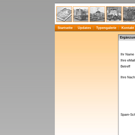
Startseite
Updates
Typengalerie
Kontakt
Ergänzun
Ihr Name 
Ihre eMail
Betreff
Ihre Nachr
Spam-Sch