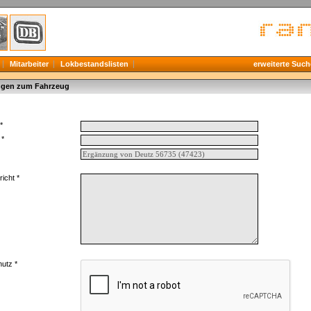
Mitarbeiter
Lokbestandslisten
erweiterte Such
gen zum Fahrzeug
*
 *
icht *
utz *