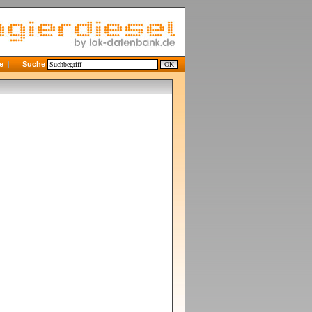
e
Suche