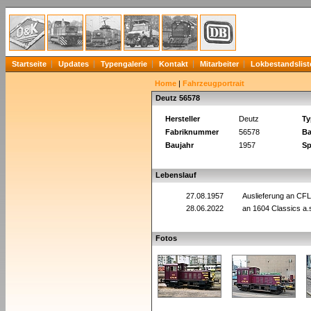
Startseite
Updates
Typengalerie
Kontakt
Mitarbeiter
Lokbestandslist
Home
|
Fahrzeugportrait
Deutz 56578
Hersteller
Deutz
Ty
Fabriknummer
56578
Ba
Baujahr
1957
Sp
Lebenslauf
27.08.1957
Auslieferung an CFL
28.06.2022
an 1604 Classics a.
Fotos