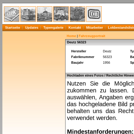
Startseite
Updates
Typengalerie
Kontakt
Mitarbeiter
Lokbestandslist
Home
|
Fahrzeugportrait
Deutz 56323
Hersteller
Deutz
Ty
Fabriknummer
56323
Ba
Baujahr
1956
Sp
Hochladen eines Fotos / Rechtliche Hinwe
Nutzen Sie die Möglich
zukommen zu lassen. Da
auswählen, Angaben ergä
das hochgeladene Bild pr
behalten uns das Recht 
verwendet werden.
Mindestanforderungen: