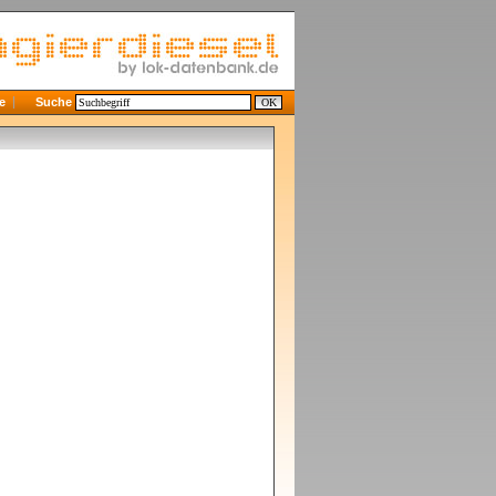
e
Suche