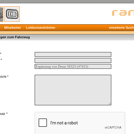
Mitarbeiter
Lokbestandslisten
erweiterte Such
gen zum Fahrzeug
*
 *
icht *
utz *