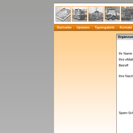
Startseite
Updates
Typengalerie
Kontakt
Ergänzun
Ihr Name 
Ihre eMail
Betreff
Ihre Nachr
Spam-Sch