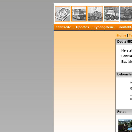
Startseite
Updates
Typengalerie
Kontakt
Home
|
F
Deutz 55
Herstel
Fabri
Baujah
Lebensla
2
0
_
0
Fotos