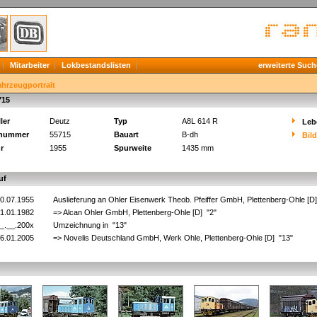
Mitarbeiter
Lokbestandslisten
erweiterte Such
ahrzeugportrait
715
ler
Deutz
Typ
A8L 614 R
Leb
knummer
55715
Bauart
B-dh
Bil
r
1955
Spurweite
1435 mm
uf
0.07.1955
Auslieferung an Ohler Eisenwerk Theob. Pfeiffer GmbH, Plettenberg-Ohle [D
1.01.1982
=> Alcan Ohler GmbH, Plettenberg-Ohle [D] "2"
_.__.200x
Umzeichnung in "13"
6.01.2005
=> Novelis Deutschland GmbH, Werk Ohle, Plettenberg-Ohle [D] "13"