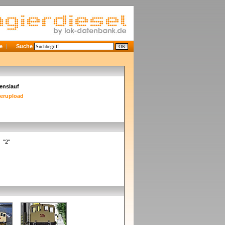
e
Suche
enslauf
derupload
] "2"