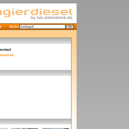
e
Suche
enslauf
derupload
]