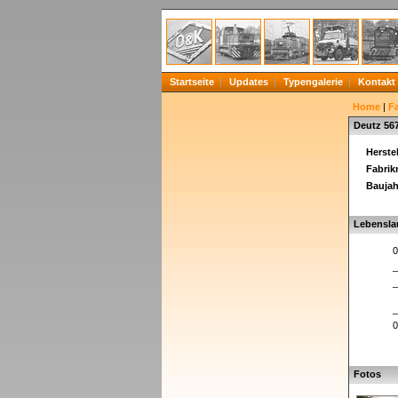
Startseite
Updates
Typengalerie
Kontakt
Home
|
F
Deutz 56
Herstel
Fabri
Baujah
Lebensla
0
_
_
_
0
Fotos