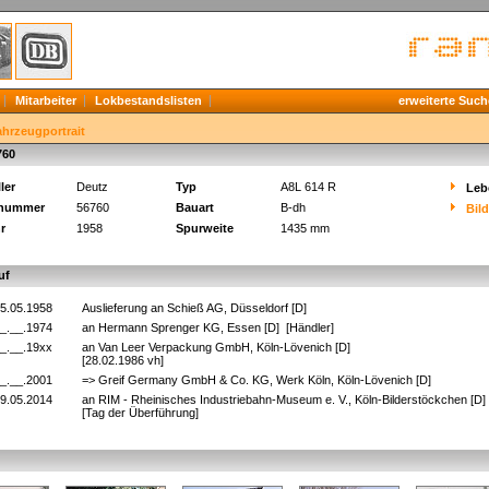
Mitarbeiter
Lokbestandslisten
erweiterte Such
ahrzeugportrait
760
ler
Deutz
Typ
A8L 614 R
Leb
knummer
56760
Bauart
B-dh
Bil
r
1958
Spurweite
1435 mm
uf
5.05.1958
Auslieferung an Schieß AG, Düsseldorf [D]
_.__.1974
an Hermann Sprenger KG, Essen [D] [Händler]
_.__.19xx
an Van Leer Verpackung GmbH, Köln-Lövenich [D]
[28.02.1986 vh]
_.__.2001
=> Greif Germany GmbH & Co. KG, Werk Köln, Köln-Lövenich [D]
9.05.2014
an RIM - Rheinisches Industriebahn-Museum e. V., Köln-Bilderstöckchen [D
[Tag der Überführung]